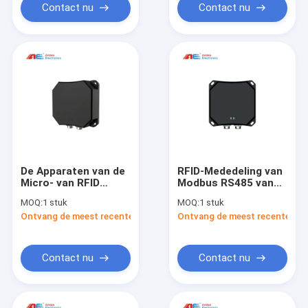
Contact nu
Contact nu
De Apparaten van de
RFID-Mededeling van
Micro- van RFID
Modbus RS485 van
Volgende de
het Lezers de
MOQ:
1 stuk
MOQ:
1 stuk
Interfacesteun
UHFiso18000-6c
Ontvang de meest recente Prijs
Ontvang de meest recente Prij
Modbus TCP van
Protocol voor
Writer TNC Machts
Gedecentraliseerde
UHF Gespleten
Identificatie van
Lezer/IP Mededeling
Producten en
Contact nu
Contact nu
Goederen