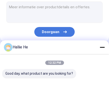
handbediende rfidlezer
De Lezer van USB RFID
ingebedde rfid lezer
Doorgaan
RFID lezer Module
Medio Waaierrfid Lezer
Hallie He
Onze Categorieën
Long Range rfid-lezer
12:32 PM
De Lezer van NFC RFID
Good day, what product are you looking for?
UHFrfid-Lezer
RFID-Lezersantenne
De Lezer van IOT
RFID-Poortlezer
Desktoprfid Le
Bibliotheekrfid Lezer
RFID