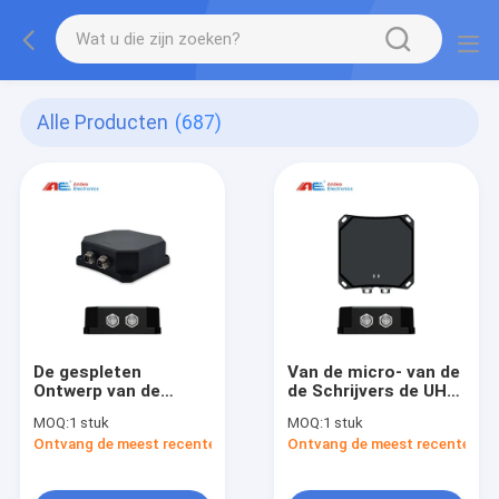
Alle Producten
(687)
De gespleten
Van de micro- van de
Ontwerp van de
de Schrijvers de UHF
Micro- Mededeling
Gespleten Lezer
MOQ:
1 stuk
MOQ:
1 stuk
van With Modbus
Machtsrfid Kaart
Ontvang de meest recente Prijs
Ontvang de meest recente Prij
RS232 Machtsuhf
Mededeling van With
Vaste RFID Lezer en
Modbus RS485 en
TNC-Interface
TNC-Interface IP67