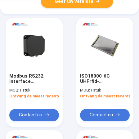
Geef uw vereiste
Modbus RS232
ISO18000-6C
Interface
UHFrfid-
860~960mhz
Lezersmodule rf
MOQ:
1 stuk
MOQ:
1 stuk
ISO18000-6C
Power1-32dBm voor
Ontvang de meest recente Prijs
Ontvang de meest recente Prij
Industriële RFID-lezer
de Machine van de
UHF Long Range
Zelfbedieningskiosk
Reader Schrijver
Contact nu
Contact nu