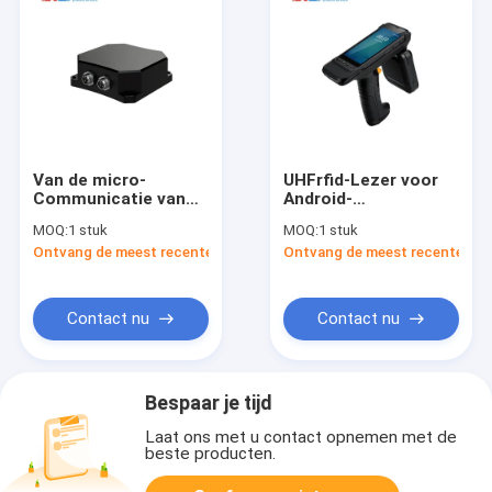
Van de micro-
UHFrfid-Lezer voor
Communicatie van
Android-
Modbus TCP Machts
Handbediende
MOQ:
1 stuk
MOQ:
1 stuk
de UHFrfid Lezer met
Mobiele Terminal van
Ontvang de meest recente Prijs
Ontvang de meest recente Prij
M12-Interface voor
het Pakhuis de
productiegegevensverzameling
Volgende Beheer
Contact nu
Contact nu
Bespaar je tijd
Laat ons met u contact opnemen met de
beste producten.