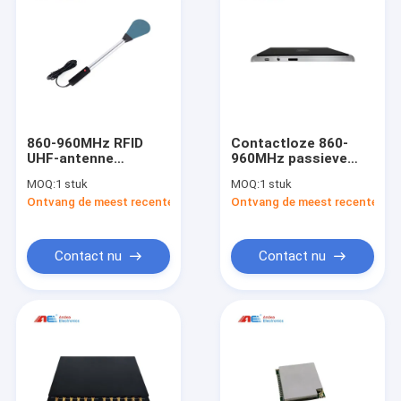
860-960MHz RFID
Contactloze 860-
UHF-antenne
960MHz passieve
Draagbare draagbare
RFID-lezer voor
MOQ:
1 stuk
MOQ:
1 stuk
handantenne met
automatische
Ontvang de meest recente Prijs
Ontvang de meest recente Prij
hoge prestaties voor
bibliotheekproductielijn
het beheer van
boeken en archieven
Contact nu
Contact nu
Huis
Producten
Ongeveer ons