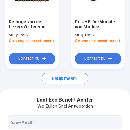
Fabrieksreis
Kwaliteitscontrole
De hoge van de
De UHFrfid-Module
LezersWriter van
van Module
Contacteer ons
Gevoeligheidsrfid
Embedded Reader
MOQ:
1 stuk
MOQ:
1 stuk
Markeringen Lezer
van de
Ontvang de meest recente Prijs
Ontvang de meest recente Prij
van de de Waaierrfid
Microchiplezer voor
Nieuws
Kaart UHF Middenfor
Klein de
laundry management
Grootteontwerp van
de Self - servicekiosk
Verzoek om een Citaat
Contact nu
Contact nu
Bekijk meer
De Lezer van IOT RFID
RFID-Poortlezer
Laat Een Bericht Achter
We Zullen Snel Antwoorden
Desktoprfid Lezer
Vaste RFID-Lezer