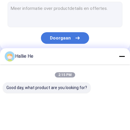
handbediende rfidlezer
De Lezer van USB RFID
ingebedde rfid lezer
Doorgaan
RFID lezer Module
Medio Waaierrfid Lezer
Hallie He
Onze Categorieën
Long Range rfid-lezer
2:15 PM
De Lezer van NFC RFID
Good day, what product are you looking for?
UHFrfid-Lezer
RFID-Lezersantenne
De Lezer van IOT
RFID-Poortlezer
Desktoprfid Le
Bibliotheekrfid Lezer
RFID