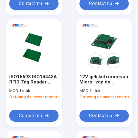
Contact nu
Contact nu
ISO15693 ISO14443A
12V gelijkstroom-van
RFID Tag Reader
Micro- van de
Module Proximity
Lezerspcb 13.56MHz
MOQ:
1 stuk
MOQ:
1 stuk
Reader Writer heeft
RS232 Power-
Ontvang de meest recente Prijs
Ontvang de meest recente Prij
snelle
lezerSmall HF RFID
antibotsingsverwerkingsalgoritmen
het Niveau van de
Lezerspcb van PCB
HF Geen Bijlage
Contact nu
Contact nu