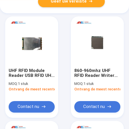
Geef uw vereiste
UHF RFID Module
860-960mhz UHF
Reader USB RFID UHF
RFID Reader Writer
Module UART Bereik
Module
MOQ:
1 stuk
MOQ:
1 stuk
0,2 Meter EPC Global
Ondersteuning
Ontvang de meest recente Prijs
Ontvang de meest recente Prij
Class 1 Gen2
ISO18000 6C EPC
GEN2 Protocol Lever
SDK
Contact nu
Contact nu