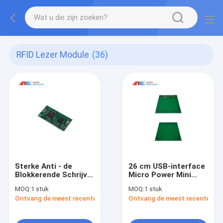
RFID Lezer Module
(36)
Sterke Anti - de
26 cm USB-interface
Blokkerende Schrijver
Micro Power Mini
Module Stable
Embedded lezen /
MOQ:
1 stuk
MOQ:
1 stuk
Performance van de
schrijven NFC RFID-
Ontvang de meest recente Prijs
Ontvang de meest recente Prij
Vermogenshf
lezermodule
13.56MHz Ingebedde
RFID Lezer