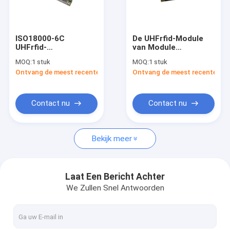
Fabrieksreis
Kwaliteitscontrole
ISO18000-6C
De UHFrfid-Module
UHFrfid-
van Module
Contacteer ons
Lezersmodule rf
Embedded Reader
MOQ:
1 stuk
MOQ:
1 stuk
Power1-32dBm voor
van de
Ontvang de meest recente Prijs
Ontvang de meest recente Prij
de Machine van de
Microchiplezer voor
Nieuws
Zelfbedieningskiosk
Klein de
Grootteontwerp van
de Self - servicekiosk
Verzoek om een Citaat
Contact nu
Contact nu
Bekijk meer
De Lezer van IOT RFID
RFID-Poortlezer
Laat Een Bericht Achter
We Zullen Snel Antwoorden
Desktoprfid Lezer
Vaste RFID-Lezer