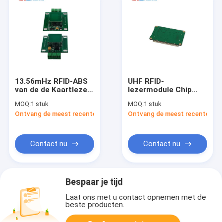
13.56mHz RFID-ABS
UHF RFID-
van de de Kaartlezer
lezermodule Chip
ISO 15693 ISO 14443
PCBA OEM Senior
MOQ:
1 stuk
MOQ:
1 stuk
van LezersModule
Contactloze lange
Ontvang de meest recente Prijs
Ontvang de meest recente Prij
RS232 RFID
afstand 860-960 mhz
Huisvestingshf RFID
RFID-taglezermodule
Lezer
Contact nu
Contact nu
Bespaar je tijd
Laat ons met u contact opnemen met de
beste producten.