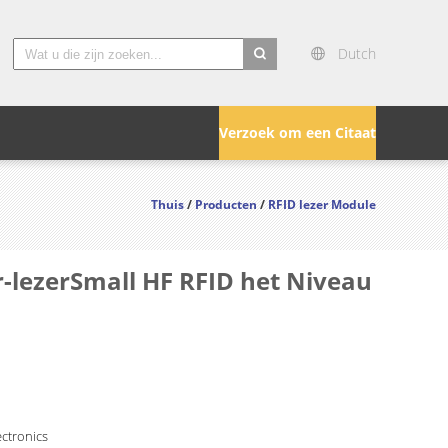
Dutch
search
Verzoek om een Citaat
Thuis
/
Producten
/
RFID lezer Module
-lezerSmall HF RFID het Niveau
ctronics