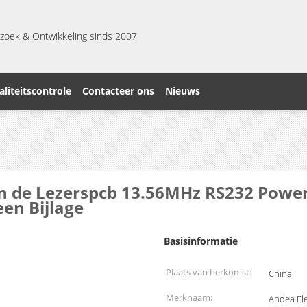
zoek & Ontwikkeling sinds 2007
liteitscontrole
Contacteer ons
Nieuws
an de Lezerspcb 13.56MHz RS232 Power
en Bijlage
Basisinformatie
Plaats van herkomst:
China
Merknaam:
Andea Ele