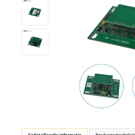
Gedetailleerde informatie
Productomschrijvi