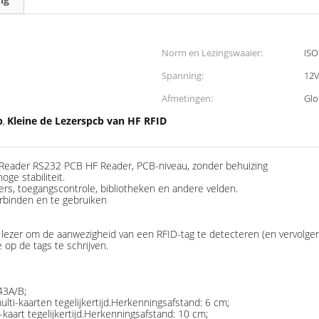
Norm en Lezingswaaier:
ISO
Spanning:
12
Afmetingen:
Glo
b
Kleine de Lezerspcb van HF RFID
,
Reader RS232 PCB HF Reader, PCB-niveau, zonder behuizing
ge stabiliteit.
ers, toegangscontrole, bibliotheken en andere velden.
erbinden en te gebruiken
lezer om de aanwezigheid van een RFID-tag te detecteren (en vervolge
op de tags te schrijven.
43A/B;
i-kaarten tegelijkertijd.
Herkenningsafstand: 6 cm
;
aart tegelijkertijd
.
Herkenningsafstand: 10 cm
;