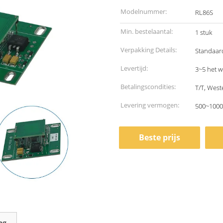
Modelnummer:
RL86S
Min. bestelaantal:
1 stuk
Verpakking Details:
Standaar
Levertijd:
3~5 het 
Betalingscondities:
T/T, West
Levering vermogen:
500~1000
Beste prijs
ng