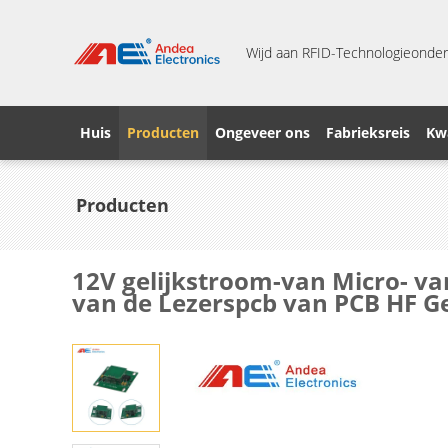
Wijd aan RFID-Technologieonder
Huis
Producten
Ongeveer ons
Fabrieksreis
Kwa
Producten
12V gelijkstroom-van Micro- v
van de Lezerspcb van PCB HF Ge