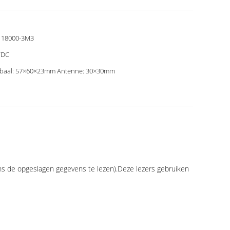
 18000-3M3
VDC
baal: 57×60×23mm Antenne: 30×30mm
ns de opgeslagen gegevens te lezen).Deze lezers gebruiken