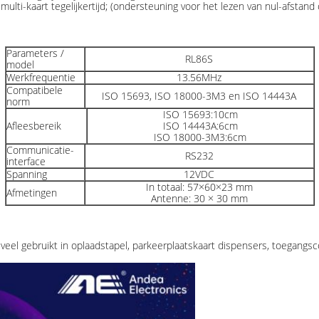
ti-kaart tegelijkertijd; (ondersteuning voor het lezen van nul-afstand 
Parameters /
RL86S
model
Werkfrequentie
13.56MHz
Compatibele
ISO 15693, ISO 18000-3M3 en ISO 14443A
norm
ISO 15693:10cm
Afleesbereik
ISO 14443A:6cm
ISO 18000-3M3:6cm
Communicatie-
RS232
interface
Spanning
12VDC
In totaal: 57×60×23 mm
Afmetingen
Antenne: 30 × 30 mm
el gebruikt in oplaadstapel, parkeerplaatskaart dispensers, toegangsc