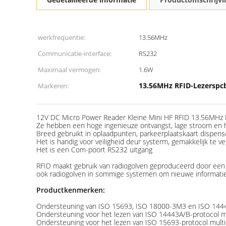
werkfrequentie:
13.56MHz
Communicatie-interface:
RS232
Maximaal vermogen:
1.6W
13.56MHz RFID-Lezerspc
Markeren:
12V DC Micro Power Reader Kleine Mini HF RFID 13.56MHz 
Ze hebben een hoge ingenieuze ontvangst, lage stroom en ho
Breed gebruikt in oplaadpunten, parkeerplaatskaart dispens
Het is handig voor veiligheid deur systerm, gemakkelijk te v
Het is een Com-poort RS232 uitgang
RFID maakt gebruik van radiogolven geproduceerd door een 
ook radiogolven in sommige systemen om nieuwe informatie 
Productkenmerken:
Ondersteuning van ISO 15693, ISO 18000-3M3 en ISO 144
Ondersteuning voor het lezen van ISO 14443A/B-protocol mult
Ondersteuning voor het lezen van ISO 15693-protocol multi-k