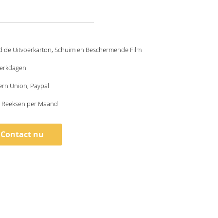
d de Uitvoerkarton, Schuim en Beschermende Film
werkdagen
ern Union, Paypal
 Reeksen per Maand
Contact nu