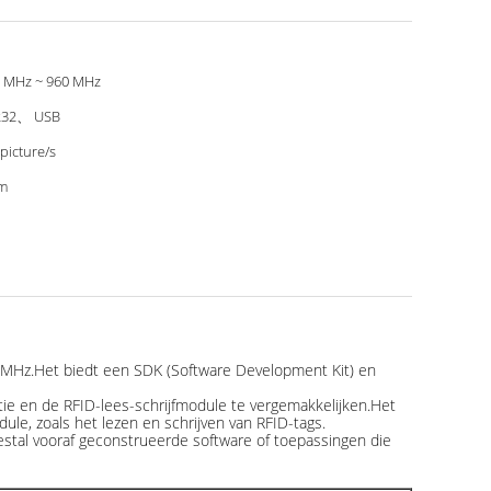
 MHz ~ 960 MHz
232、 USB
picture/s
m
 MHz.Het biedt een SDK (Software Development Kit) en
e en de RFID-lees-schrijfmodule te vergemakkelijken.Het
le, zoals het lezen en schrijven van RFID-tags.
estal vooraf geconstrueerde software of toepassingen die