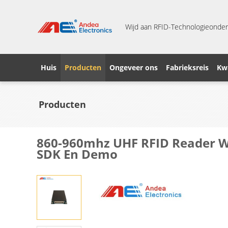
Wijd aan RFID-Technologieonder
Huis
Producten
Ongeveer ons
Fabrieksreis
Kwa
Producten
860-960mhz UHF RFID Reader Wr
SDK En Demo