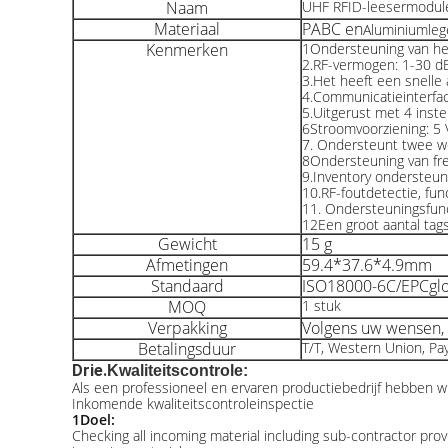
Naam
UHF RFID-leesermodul
Materiaal
PABC en
Aluminiumleg
Kenmerken
1Ondersteuning van he
2.RF-vermogen: 1-30 dB
3.Het heeft een snelle 
4.Communicatieinterfa
5.Uitgerust met 4 inst
6Stroomvoorziening: 5 
7. Ondersteunt twee w
8Ondersteuning van fr
9.Inventory ondersteun
10.RF-foutdetectie, fu
11. Ondersteuningsfun
12Een groot aantal tags
Gewicht
15 g
Afmetingen
59.4*37.6*4.9mm
Standaard
ISO18000-6C/EPCgl
MOQ
1 stuk
Verpakking
Volgens uw wensen,
Betalingsduur
T/T, Western Union, Pa
Drie.
Kwaliteitscontrole:
Als een professioneel en ervaren productiebedrijf hebben w
Inkomende kwaliteitscontroleinspectie
1Doel:
Checking all incoming material including sub-contractor pr