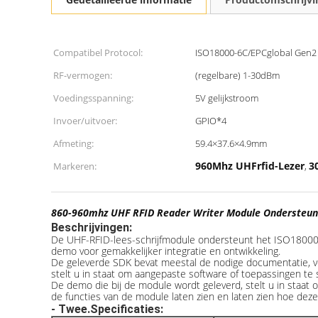
Compatibel Protocol:
ISO18000-6C/EPCglobal Gen2
RF-vermogen:
(regelbare) 1-30dBm
Voedingsspanning:
5V gelijkstroom
Invoer/uitvoer:
GPIO*4
Afmeting:
59.4×37.6×4.9mm
960Mhz UHFrfid-Lezer
3
Markeren:
,
860-960mhz UHF RFID Reader Writer Module Ondersteuni
Beschrijvingen:
De UHF-RFID-lees-schrijfmodule ondersteunt het ISO18000-
demo voor gemakkelijker integratie en ontwikkeling.
De geleverde SDK bevat meestal de nodige documentatie, v
stelt u in staat om aangepaste software of toepassingen te 
De demo die bij de module wordt geleverd, stelt u in staat
de functies van de module laten zien en laten zien hoe deze
- Twee.
Specificaties: