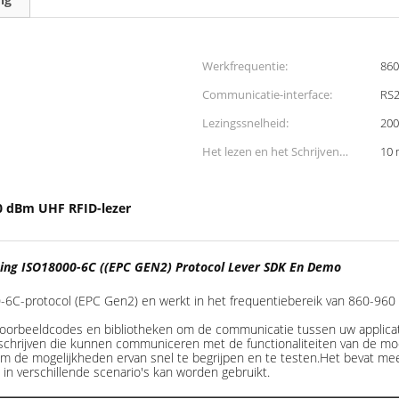
Werkfrequentie:
860
Communicatie-interface:
RS
Lezingssnelheid:
200
Het lezen en het Schrijven
10 
Waaier:
0 dBm UHF RFID-lezer
ng ISO18000-6C ((EPC GEN2) Protocol Lever SDK En Demo
6C-protocol (EPC Gen2) en werkt in het frequentiebereik van 860-960
oorbeeldcodes en bibliotheken om de communicatie tussen uw applicati
schrijven die kunnen communiceren met de functionaliteiten van de modu
 om de mogelijkheden ervan snel te begrijpen en te testen.Het bevat me
 in verschillende scenario's kan worden gebruikt.