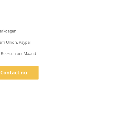
werkdagen
ern Union, Paypal
 Reeksen per Maand
Contact nu