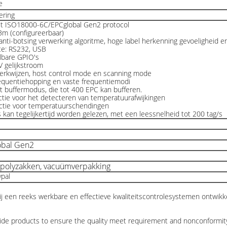
e
ering
t ISO18000-6C/EPCglobal Gen2 protocol
m (configureerbaar)
anti-botsing verwerking algoritme, hoge label herkenning gevoeligheid en
ce: RS232, USB
elbare GPIO's
V gelijkstroom
erkwijzen, host control mode en scanning mode
equentiehopping en vaste frequentiemodi
t buffermodus, die tot 400 EPC kan bufferen.
nctie voor het detecteren van temperatuurafwijkingen
ctie voor temperatuurschendingen
 kan tegelijkertijd worden gelezen, met een leessnelheid tot 200 tag/s
obal Gen2
 polyzakken, vacuümverpakking
ypal
ij een reeks werkbare en effectieve kwaliteitscontrolesystemen ontwikk
ovide products to ensure the quality meet requirement and nonconformit