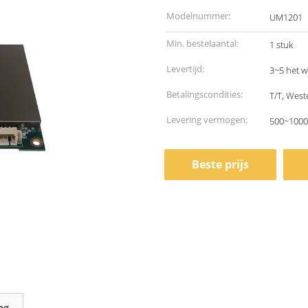
Modelnummer:
UM1201
Min. bestelaantal:
1 stuk
Levertijd:
3~5 het 
Betalingscondities:
T/T, West
Levering vermogen:
500~1000
Beste prijs
ng