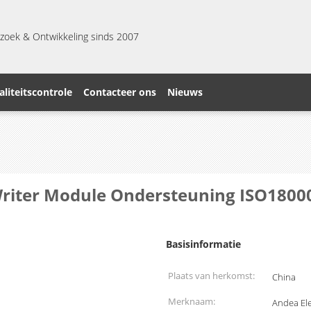
zoek & Ontwikkeling sinds 2007
liteitscontrole
Contacteer ons
Nieuws
iter Module Ondersteuning ISO18000-
Basisinformatie
Plaats van herkomst:
China
Merknaam:
Andea Ele