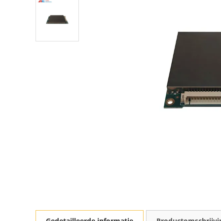
Gedetailleerde informatie
Productomschrijvi