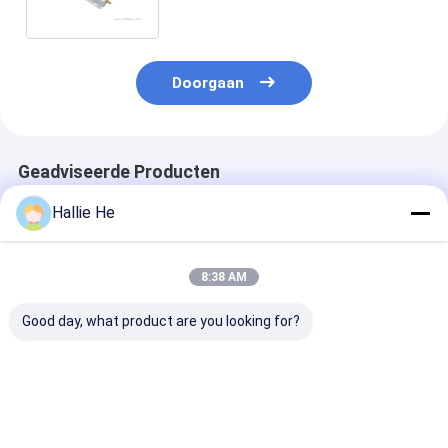
RS232/RS485-
Doorgaan
Geadviseerde Producten
Hallie He
8:38 AM
Good day, what product are you looking for?
Van de de Kaartlezer
4 Medio de
Systeem van d
van HF RFID
Waaierrfid Lezer van
Lezersfor inve
Communicatie van
het antennekanaal
tracking van d
Writer 13.56MHz
ISO18000-3M1 met
Frequentie het
Interface
Regelbare rf-Macht
Lange afstand
Beste prijs
Beste prijs
Beste pri
RS232/RS485 voor
Passieve RFID