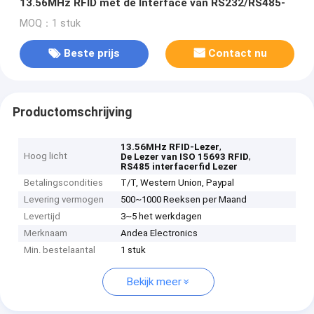
13.56MHz RFID met de Interface van RS232/RS485-
MOQ：1 stuk
Beste prijs
Contact nu
Productomschrijving
,
13.56MHz RFID-Lezer
Hoog licht
,
De Lezer van ISO 15693 RFID
RS485 interfacerfid Lezer
Betalingscondities
T/T, Western Union, Paypal
Levering vermogen
500~1000 Reeksen per Maand
Levertijd
3~5 het werkdagen
Merknaam
Andea Electronics
Min. bestelaantal
1 stuk
Bekijk meer