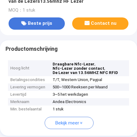
van de Lezers13.56mhz HF Lezer
MOQ：1 stuk
Beste prijs
Contact nu
Productomschrijving
,
Draagbare Nfc-Lezer
Hoog licht
,
Nfc-Lezer zonder contact
De Lezer van 13.56MHZ NFC RFID
Betalingscondities
T/T, Western Union, Paypal
Levering vermogen
500~1000 Reeksen per Maand
Levertijd
3~5 het werkdagen
Merknaam
Andea Electronics
Min. bestelaantal
1 stuk
Bekijk meer