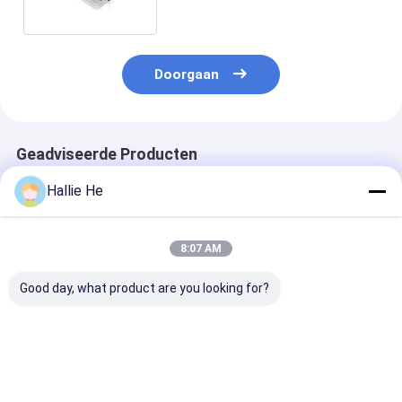
Doorgaan
Geadviseerde Producten
Hallie He
8:07 AM
Good day, what product are you looking for?
NFC-de Lezer van
Van de Sensoruart
Toegangscont
SmartcardlezerWriter
TTL van de
RFID kaartleze
13.56MHZ NFC RFID
Desktophf RFID
contactloze N
Lezer NFC de
USB smartcard
Lezershf 13.56Mhz
Beste prijs
Beste prijs
Beste pri
Smartcardlezer