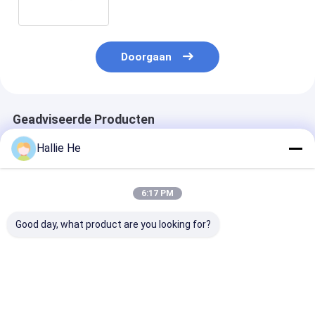
Lezen Schrijven
Doorgaan
Geadviseerde Producten
Hallie He
6:17 PM
Good day, what product are you looking for?
13.56MHz RFID Gate
EAS Security Library
RFID-tagverde
Reader Bibliotheek
RFID-lezer
ingebouwde le
Anti-Diefstal
schrijver
Systeem
Beste prijs
Beste prijs
Beste pri