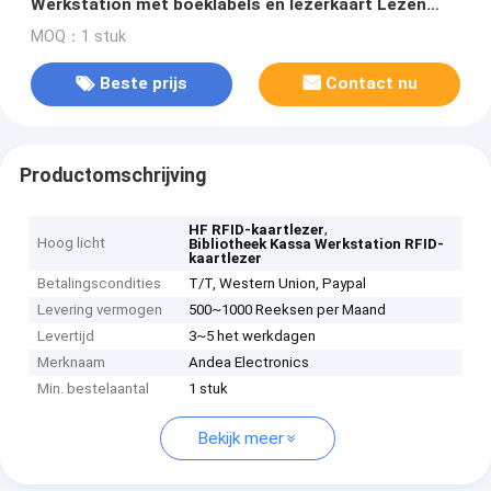
Werkstation met boeklabels en lezerkaart Lezen
Schrijven
MOQ：1 stuk
Beste prijs
Contact nu
Productomschrijving
,
HF RFID-kaartlezer
Hoog licht
Bibliotheek Kassa Werkstation RFID-
kaartlezer
Betalingscondities
T/T, Western Union, Paypal
Levering vermogen
500~1000 Reeksen per Maand
Levertijd
3~5 het werkdagen
Merknaam
Andea Electronics
Min. bestelaantal
1 stuk
Bekijk meer