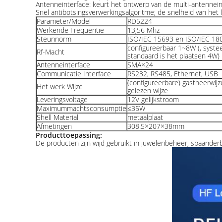
Antenneinterface: keurt het ontwerp van de multi-antennein
Snel antibotsingsverwerkingsalgoritme; de snelheid van het
Parameter/Model
RD5224
Werkende Frequentie
13,56 Mhz
Steunnorm
ISO/IEC 15693 en ISO/IEC 1
configureerbaar 1~8W (, syst
Rf-Macht
standaard is het plaatsen 4W)
Antenneinterface
SMA×24
Communicatie Interface
RS232, RS485, Ethernet, USB
(configureerbare) gastheerwijz
Het werk Wijze
gelezen wijze
Leveringsvoltage
12V gelijkstroom
Maximummachtsconsumptie
≤35W
Shell Material
metaalplaat
Afmetingen
308.5×207×38mm
Producttoepassing:
De producten zijn wijd gebruikt in juwelenbeheer, spaande