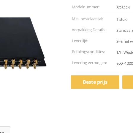
Modelnummer:
RD5224
Min. bestelaantal:
1 stuk
Verpakking Details:
Standaar
Levertijd:
3~5 het 
Betalingscondities:
T/T, West
Levering vermogen:
500~1000
Beste prijs
ng