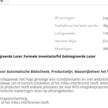
RF-vermogen:
(re
Snelheid van het lezen van de
70p
markering:
Lezingswaaier:
118
Het werk Wijze:
(Co
Afmetingen:
30
greerde Lezer
Formele inventarisrfid Geïntegreerde Lezer
,
oor Automatische Bibliotheek, Productielijn, Wasserijbeheer het
ijfapparaat met hoge gevoelige lees-schrijfprestaties en snel antibots
lawaai, om te kunnen ontdekken of het milieu interferentie heeft. Anten
e producten heeft stabiele prestaties die voor RFID-integratieprojecten
ktronische markeringen, lezen op afstandgebieden.
ttingsbescherming.
f het milieu interferentie heeft.