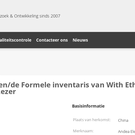
zoek & Ontwikkeling sinds 2007
liteitscontrole
Contacteer ons
Nieuws
n/de Formele inventaris van With Et
Lezer
Basisinformatie
Plaats van herkomst:
China
Merknaam:
Andea Ele