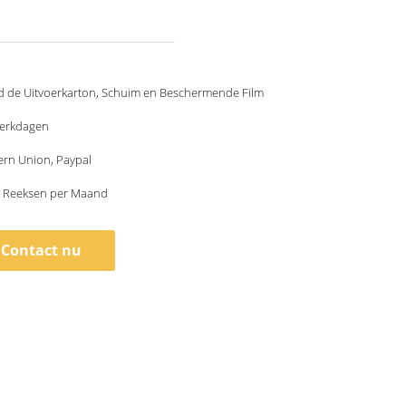
d de Uitvoerkarton, Schuim en Beschermende Film
werkdagen
ern Union, Paypal
 Reeksen per Maand
Contact nu