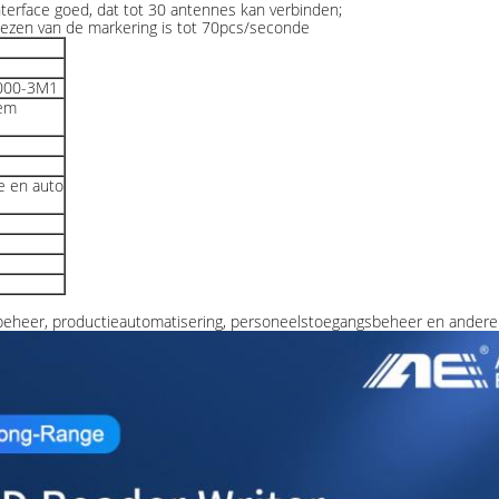
terface goed, dat tot 30 antennes kan verbinden;
 lezen van de markering is tot 70pcs/seconde
8000-3M1
eem
e en auto
rbeheer, productieautomatisering, personeelstoegangsbeheer en andere