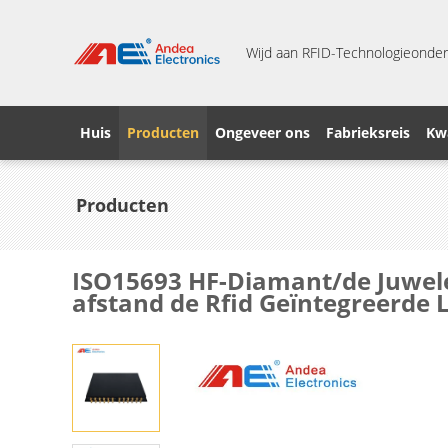
Wijd aan RFID-Technologieonder
Huis
Producten
Ongeveer ons
Fabrieksreis
Kwa
Producten
ISO15693 HF-Diamant/de Juwele
afstand de Rfid Geïntegreerde 