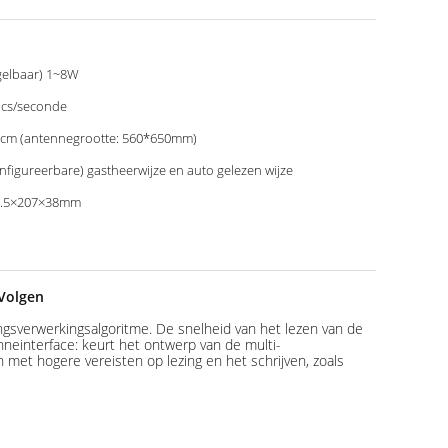
gelbaar) 1~8W
cs/seconde
cm (antennegrootte: 560*650mm)
nfigureerbare) gastheerwijze en auto gelezen wijze
8.5×207×38mm
 Volgen
ingsverwerkingsalgoritme. De snelheid van het lezen van de
neinterface: keurt het ontwerp van de multi-
 met hogere vereisten op lezing en het schrijven, zoals