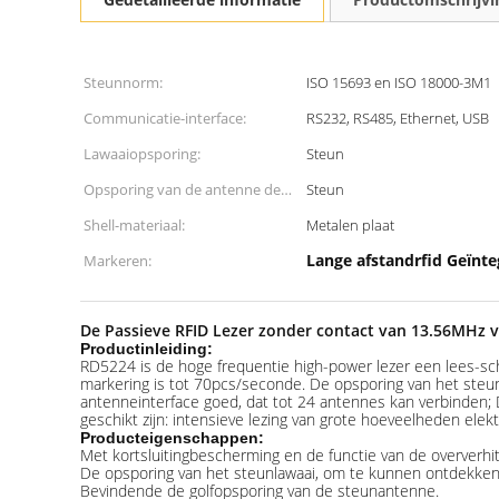
Steunnorm:
ISO 15693 en ISO 18000-3M1
Communicatie-interface:
RS232, RS485, Ethernet, USB
Lawaaiopsporing:
Steun
Opsporing van de antenne de
Steun
bevindende golf:
Shell-materiaal:
Metalen plaat
Lange afstandrfid Geïnte
Markeren:
De Passieve RFID Lezer zonder contact van 13.56MHz v
Productinleiding:
RD5224 is de hoge frequentie high-power lezer een lees-schr
markering is tot 70pcs/seconde. De opsporing van het steun
antenneinterface goed, dat tot 24 antennes kan verbinden; D
geschikt zijn: intensieve lezing van grote hoeveelheden ele
Producteigenschappen:
Met kortsluitingbescherming en de functie van de oververhi
De opsporing van het steunlawaai, om te kunnen ontdekken o
Bevindende de golfopsporing van de steunantenne.