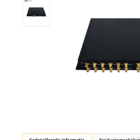
Gedetailleerde informatie
Productomschrijvi