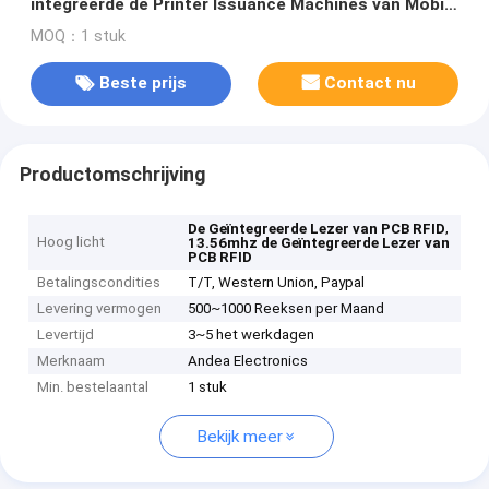
integreerde de Printer Issuance Machines van Mobile
For Card van de Lezersiso14443a RFID Lezer
MOQ：1 stuk
Beste prijs
Contact nu
Productomschrijving
,
De Geïntegreerde Lezer van PCB RFID
Hoog licht
13.56mhz de Geïntegreerde Lezer van
PCB RFID
Betalingscondities
T/T, Western Union, Paypal
Levering vermogen
500~1000 Reeksen per Maand
Levertijd
3~5 het werkdagen
Merknaam
Andea Electronics
Min. bestelaantal
1 stuk
Bekijk meer