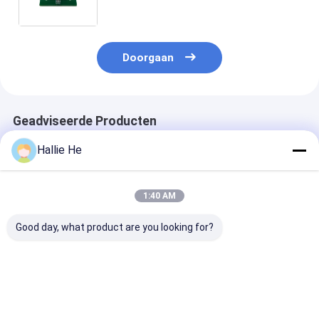
Card van de Lezersiso14443a RFID
Lezer
Doorgaan
Geadviseerde Producten
Hallie He
1:40 AM
Good day, what product are you looking for?
Low Power Standard
13.56Mhz RFID NFC
Nieuwe NFC S
RS232 13.56Mhz
Reader PCBA Board
Card Reader M
14443A Lezer en
HF module Voor NFC
USB RFID HF-l
schrijver RFID Smart
Reader module
Card Reader
Beste prijs
Beste prijs
Beste pri
Schrijver