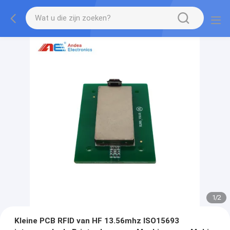
1
/
2
Kleine PCB RFID van HF 13.56mhz ISO15693