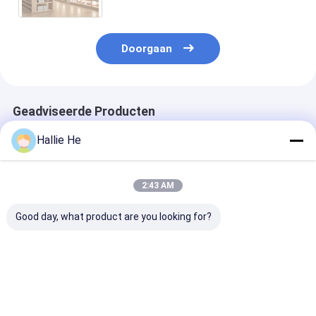
Doorgaan
Geadviseerde Producten
Hallie He
2:43 AM
Good day, what product are you looking for?
Lees het van ICODE
Gebruiksklare de
Veelvoudige va
ILT Symbolische
Desktoplezer Writer
de Desktoprfid
Desktoprfid Lezer
ISO14443A/B
van Protocoll
ISO18000 - de
ISO15693 ISO18000
van het de
Lezersschrijver van
van NFC RFID - 3M3
Schrijverstoe
Beste prijs
Beste prijs
Beste pri
3M3 RFID
de Wedijverou
UID