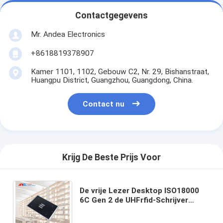
Contactgegevens
Mr. Andea Electronics
+8618819378907
Kamer 1101, 1102, Gebouw C2, Nr. 29, Bishanstraat,
Huangpu District, Guangzhou, Guangdong, China.
Contact nu
Krijg De Beste Prijs Voor
De vrije Lezer Desktop ISO18000
6C Gen 2 de UHFrfid-Schrijver
Encoder van Manifestatiesdk USB
RFID van de Modulelezer