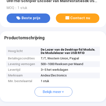
UHFrfid-Schrijver Encoder van Manifestatiesdk USB
RFID van de Modulelezer
MOQ：1 stuk
Beste prijs
Contact nu
Productomschrijving
,
De Lezer van de Desktoprfid Module
Hoog licht
De Modulelezer van USB RFID
Betalingscondities
T/T, Western Union, Paypal
Levering vermogen
500~1000 Reeksen per Maand
Levertijd
3~5 het werkdagen
Merknaam
Andea Electronics
Min. bestelaantal
1 stuk
Bekijk meer