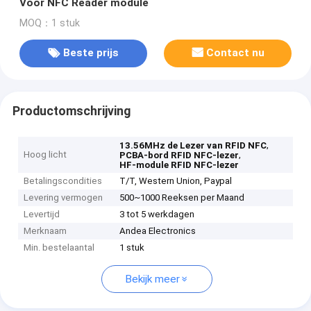
Voor NFC Reader module
MOQ：1 stuk
Beste prijs
Contact nu
Productomschrijving
,
13.56MHz de Lezer van RFID NFC
Hoog licht
,
PCBA-bord RFID NFC-lezer
HF-module RFID NFC-lezer
Betalingscondities
T/T, Western Union, Paypal
Levering vermogen
500~1000 Reeksen per Maand
Levertijd
3 tot 5 werkdagen
Merknaam
Andea Electronics
Min. bestelaantal
1 stuk
Bekijk meer