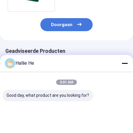
Doorgaan
Geadviseerde Producten
Hallie He
3:01 AM
Good day, what product are you looking for?
Low Power Standard
Nieuwe NFC Smart
USB IC ID Sma
RS232 13.56Mhz
Card Reader Module
Reader ISO15
14443A Lezer en
USB RFID HF-lezer
ISO14443A Sm
schrijver RFID Smart
Card Reader
Card Reader
Schrijver met
Beste prijs
Beste prijs
Beste pri
Schrijver