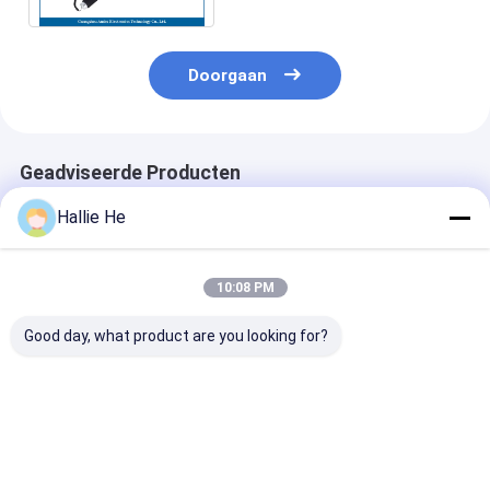
Doorgaan
Geadviseerde Producten
Hallie He
10:08 PM
Good day, what product are you looking for?
13.56MHz RFID Gate
EAS Security Library
RFID-tagverde
Reader Bibliotheek
RFID-lezer
ingebouwde le
Anti-Diefstal
schrijver
Systeem
Beste prijs
Beste prijs
Beste pri