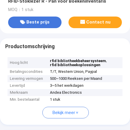
RFID-Stoklezer R - Pan voor Boekeninventaris
MOQ：1 stuk
Beste prijs
Contact nu
Productomschrijving
,
rfid bibliotheekbeheersysteem
Hoog licht
rfid bibliotheekoplossingen
Betalingscondities
T/T, Western Union, Paypal
Levering vermogen
500~1000 Reeksen per Maand
Levertijd
3~5 het werkdagen
Merknaam
Andea Electronics
Min. bestelaantal
1 stuk
Bekijk meer