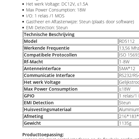
Het werk Voltage: DC12V, ≤1.5A
Max Power Consumption: 18W
I/O: 1 relais /1 MOS
Gastheer en Aftastenwijze: Steun (plaats door software)
EMI Detection: Steun
Technische Beschrijving
Model
RD5112
Werkende Frequentie
13,56 Mh
Compatibele Protocollen
ISO 1569
Rf-Macht
1-8W
Antenneinterface
SMA*12
Communicatie Interface
RS232/RS
Het werk Voltage
Gelijkstr
Max Power Consumption
≤18W
GPIO
1 relais/
EMI Detection
Steun
Huisvestingsmateriaal
Aluminium
Afmeting
216*183
Gewicht
1135g
Producttoepassing: