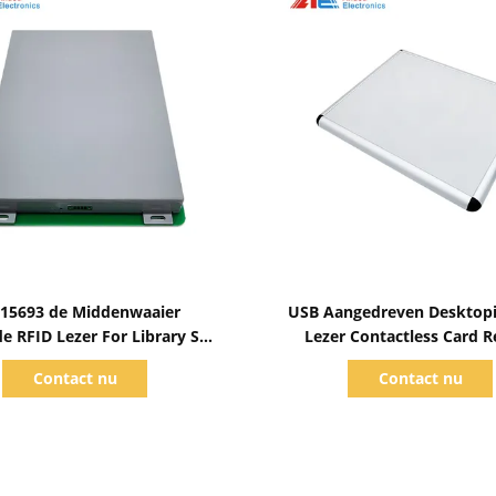
Toon details
Toon details
 15693 de Middenwaaier
USB Aangedreven Desktopi
e RFID Lezer For Library Self
Lezer Contactless Card 
 de Dienstcontrole in uit het
Contact nu
Contact nu
van de Kioskrfid Bibliotheek