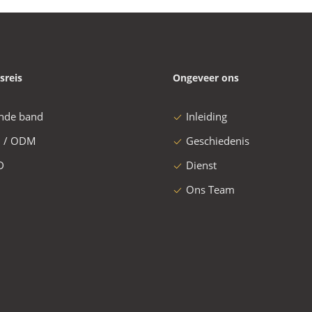
sreis
Ongeveer ons
nde band
Inleiding
 / ODM
Geschiedenis
D
Dienst
Ons Team