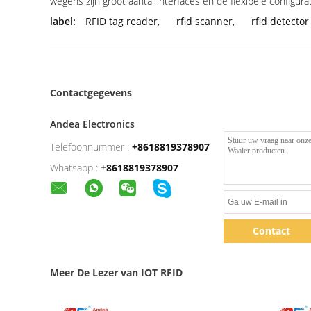
wegens zijn groot aantal interfaces en de flexibele configur
label:
RFID tag reader
,
rfid scanner
,
rfid detector
Contactgegevens
Andea Electronics
Telefoonnummer :
+8618819378907
Whatsapp :
+
8618819378907
Contact
Meer De Lezer van IOT RFID