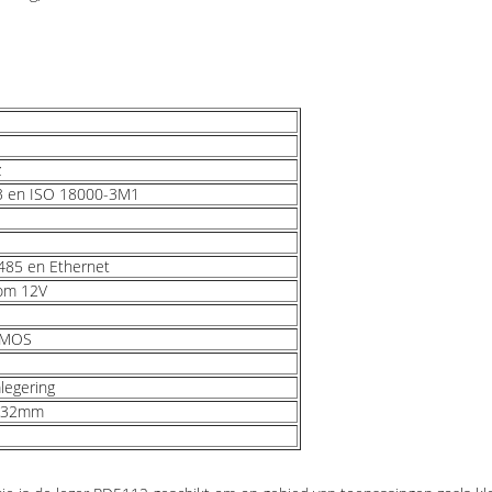
z
3 en ISO 18000-3M1
485 en Ethernet
oom 12V
1 MOS
legering
*32mm