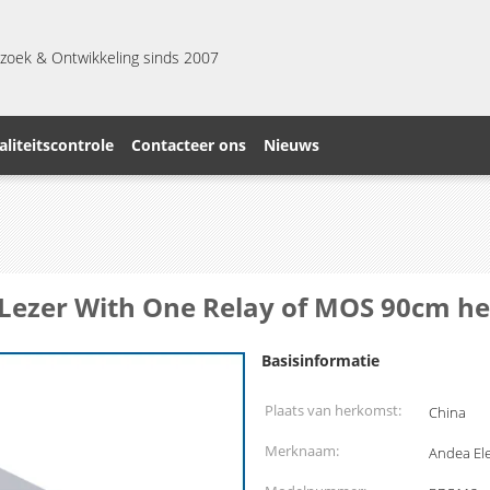
zoek & Ontwikkeling sinds 2007
liteitscontrole
Contacteer ons
Nieuws
Lezer With One Relay of MOS 90cm he
Basisinformatie
Plaats van herkomst:
China
Merknaam:
Andea Ele