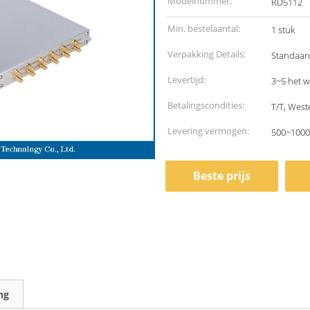
Modelnummer:
RD5112
Min. bestelaantal:
1 stuk
Verpakking Details:
Standaar
Levertijd:
3~5 het 
Betalingscondities:
T/T, West
Levering vermogen:
500~1000
Beste prijs
ng