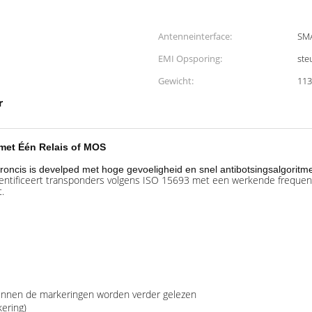
Antenneinterface:
SM
EMI Opsporing:
ste
Gewicht:
113
r
met Één Relais of MOS
ncis is develped met hoge gevoeligheid en snel antibotsingsalgoritme
dentificeert transponders volgens ISO 15693 met een werkende frequent
.
unnen de markeringen worden verder gelezen
ering)