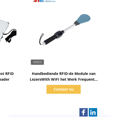
Toon details
ot RFID
Handbediende RFID-de Module van
Reader
LezersWith WIFI het Werk Frequentie
13.56Mhz in het Beheer van het
Contact nu
Bibliotheekboek