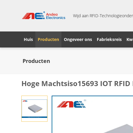
Wijd aan RFID-Technologieonder
Huis
Producten
Ongeveer ons
Fabrieksreis
Kwa
Producten
Hoge Machtsiso15693 IOT RFID 