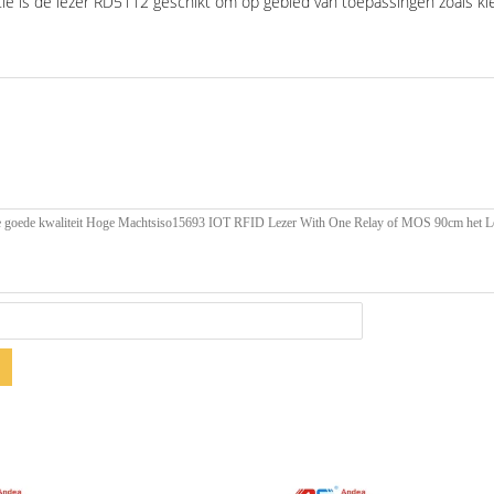
atie is de lezer RD5112 geschikt om op gebied van toepassingen zoals kle