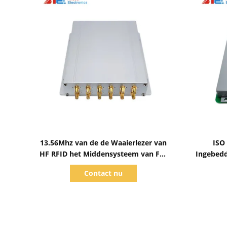
Toon details
13.56Mhz van de de Waaierlezer van
ISO
HF RFID het Middensysteem van For
Ingebedd
Library Management
van HF -
Contact nu
Beheer 