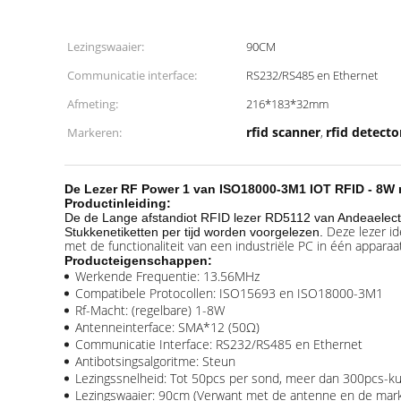
Lezingswaaier:
90CM
Communicatie interface:
RS232/RS485 en Ethernet
Afmeting:
216*183*32mm
rfid scanner
rfid detecto
Markeren:
,
De Lezer RF Power 1 van ISO18000-3M1 IOT RFID - 8W 
Productinleiding:
De de Lange afstandiot RFID lezer RD5112 van Andeaelectro
Deze lezer i
Stukkenetiketten per tijd worden voorgelezen.
met de functionaliteit van een industriële PC in één apparaat
Producteigenschappen:
Werkende Frequentie: 13.56MHz
Compatibele Protocollen: ISO15693 en ISO18000-3M1
Rf-Macht: (regelbare) 1-8W
Antenneinterface: SMA*12 (50Ω)
Communicatie Interface: RS232/RS485 en Ethernet
Antibotsingsalgoritme: Steun
Lezingssnelheid: Tot 50pcs per sond, meer dan 300pcs-k
Lezingswaaier: 90cm (Verwant met de antenne en de mark