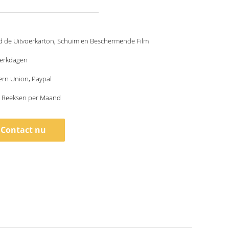
d de Uitvoerkarton, Schuim en Beschermende Film
werkdagen
ern Union, Paypal
 Reeksen per Maand
Contact nu