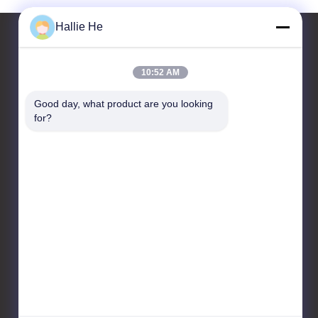
Hallie He
10:52 AM
Contacteer ons
Good day, what product are you looking 
Guangzhou Andea Electronics
for?
Technology Co., Ltd.
Kamer 1101, 1102, Gebouw
C2, Nr. 29, Bishanstraat,
Huangpu District,
Guangzhou, Guangdong,
China.
86--18819378907
marketing@gzandea.com