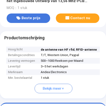
het Ingebouwde Ontwerp van 13,56 Mhz-PCB
Antenne
MOQ：1 stuk
Beste prijs
Contact nu
Productomschrijving
Hoog licht
,
de antenne van HF rfid
RFID-antenne
Betalingscondities
T/T, Western Union, Paypal
Levering vermogen
500~1000 Reeksen per Maand
Levertijd
3~5 het werkdagen
Merknaam
Andea Electronics
Min. bestelaantal
1 stuk
Bekijk meer