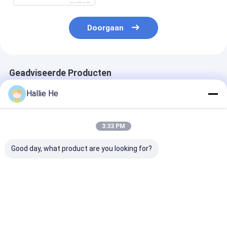
Doorgaan
Geadviseerde Producten
Hallie He
3:33 PM
Good day, what product are you looking for?
Ontwerpen van een
860-960MHz RFID
Bibliotheek
RFID-plankantenne
UHF-antenne
Boekenarchief
van 1,5 W voor
Draagbare
Inventarisbeh
archiefrekken
draagbare
13.56mhz RFI
handantenne met
Reader Smart
Beste prijs
Beste prijs
Beste pri
hoge prestaties voor
Bookshelf Ant
het beheer van
boeken en archieven