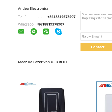
Andea Electronics
Telefoonnummer :
+8618819378907
Whatsapp :
+
8618819378907
Contact
Meer De Lezer van USB RFID