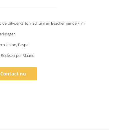
d de Uitvoerkarton, Schuim en Beschermende Film
werkdagen
ern Union, Paypal
 Reeksen per Maand
Contact nu