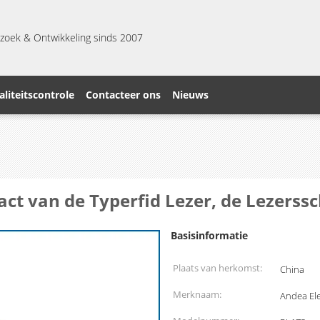
zoek & Ontwikkeling sinds 2007
liteitscontrole
Contacteer ons
Nieuws
act van de Typerfid Lezer, de Lezerss
Basisinformatie
Plaats van herkomst:
China
Merknaam:
Andea Ele