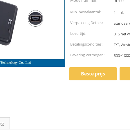
Modelnummer:
RL173
Min. bestelaantal:
1 stuk
Verpakking Details:
Standaar
Levertijd:
3~5 het 
Betalingscondities:
T/T, West
Levering vermogen:
500~1000
Beste prijs
ng