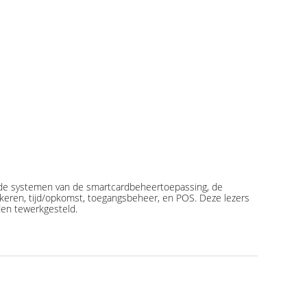
m, de systemen van de smartcardbeheertoepassing, de
rkeren, tijd/opkomst, toegangsbeheer, en POS. Deze lezers
den tewerkgesteld.