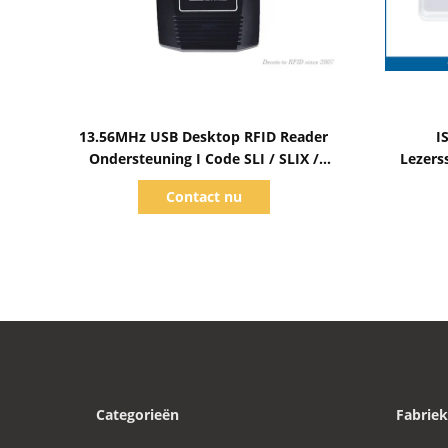
Toon details
13.56MHz USB Desktop RFID Reader
I
Ondersteuning I Code SLI / SLIX /
Lezers
SLIX2 Chip
Rfid-he
Contact nu
Categorieën
Fabriek