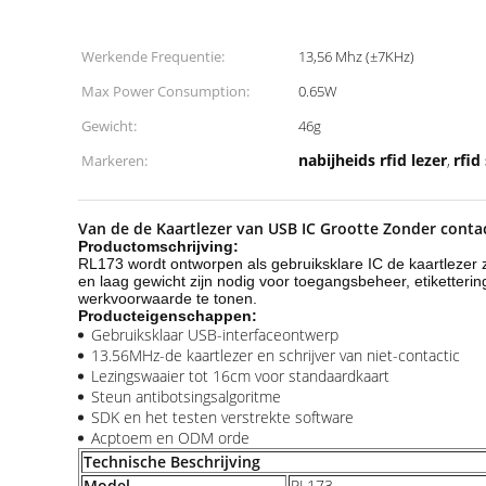
Werkende Frequentie:
13,56 Mhz (±7KHz)
Max Power Consumption:
0.65W
Gewicht:
46g
nabijheids rfid lezer
rfid
Markeren:
,
Van de de Kaartlezer van USB IC Grootte Zonder conta
Productomschrijving:
RL173 wordt ontworpen als gebruiksklare IC de kaartlezer
en laag gewicht zijn nodig voor toegangsbeheer, etiketter
werkvoorwaarde te tonen.
Producteigenschappen:
Gebruiksklaar USB-interfaceontwerp
13.56MHz-de kaartlezer en schrijver van niet-contactic
Lezingswaaier tot 16cm voor standaardkaart
Steun antibotsingsalgoritme
SDK en het testen verstrekte software
Acptoem en ODM orde
Technische Beschrijving
Model
RL173