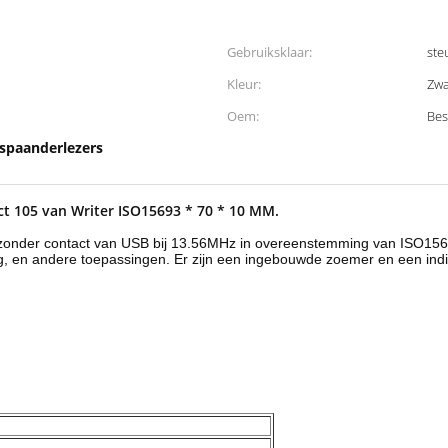
Gebruiksklaar:
ste
Kleur:
Zwa
Oem:
Bes
 spaanderlezers
ct 105 van Writer ISO15693 * 70 * 10 MM.
 zonder contact van USB bij 13.56MHz in overeenstemming van ISO156
ing, en andere toepassingen. Er zijn een ingebouwde zoemer en een ind