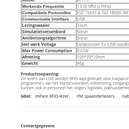
13,56 Mhz (±7KHz)
Werkende Frequentie
ISO 15693 & ISO 18000-3M
Compatibele Protocollen
USB
Communicatie Interface
Lezingswaaier
16cm
Simulatietoetsenbord
Steun
Antibotsingsalgoritme
Steun
Het werk Voltage
Gelijkstroom 5V (USB-voedin
Max Power Consumption
0.65W
Afmeting
105*70*10mm
Gewicht
46g
Producttoepassing:
De lezers van USB worden RFID wijd gebruikt voor toepassin
programma's van het klantenvoordeel, etikettering, toegang
kunnen ook in personeel het volgen, logistiek, pakhuisbehee
label:
mifare RFID-lezer
,
rfid spaanderlezers
,
nab
Contactgegevens