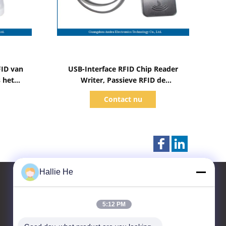
Toon details
FID van
USB-Interface RFID Chip Reader
 het
Writer, Passieve RFID de
len
Markeringslezers van ICODE ILT
Contact nu
Hallie He
5:12 PM
Contacteer ons