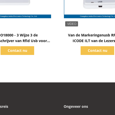
Toon details
Toon details
SO18000 - 3 Wijze 3 de
Van de Markeringenusb R
schrijver van Rfid Usb voor
ICODE ILT van de Lezers
t Etiketteren Systeem Micro-
Veelvoudige Protocol
Contact nu
Contact nu
Macht 200mW DC5V
Gebruiksklare Type
sreis
Ongeveer ons