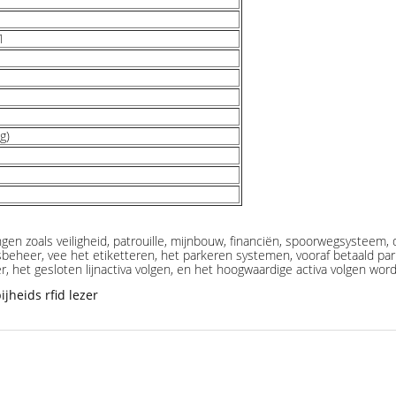
1
g)
gen zoals veiligheid, patrouille, mijnbouw, financiën, spoorwegsystee
sbeheer, vee het etiketteren, het parkeren systemen, vooraf betaald pa
r, het gesloten lijnactiva volgen, en het hoogwaardige activa volgen wor
ijheids rfid lezer