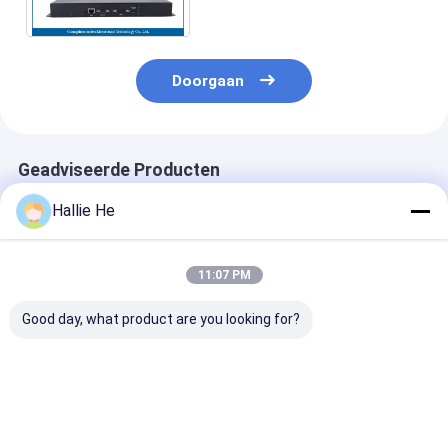
Hoge Machtsrfid Lezer
Doorgaan
Geadviseerde Producten
Hallie He
11:07 PM
Good day, what product are you looking for?
Vaste UHFrfid-Lange
Smart Proximity
De UHFlange a
afstandlezer With 16
Recognition RFID
bevestigde RFI
de Interface van de
Card Readers
Lezer With 18 
havensantenne voor
860Mhz-960Mhz
Markeringslez
Activa het Volgen
Bibliotheek Juwelen
Diamond van d
Beste prijs
Beste prijs
Beste pri
Inventarisbeheer ISO
Havenslange a