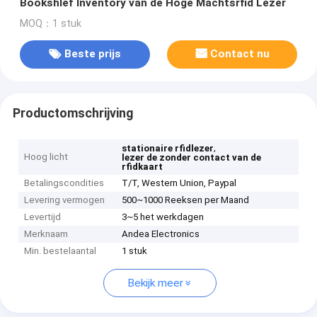
Bookshlef Inventory van de Hoge Machtsrfid Lezer
MOQ：1 stuk
Beste prijs
Contact nu
Productomschrijving
,
stationaire rfidlezer
Hoog licht
lezer de zonder contact van de
rfidkaart
Betalingscondities
T/T, Western Union, Paypal
Levering vermogen
500~1000 Reeksen per Maand
Levertijd
3~5 het werkdagen
Merknaam
Andea Electronics
Min. bestelaantal
1 stuk
Bekijk meer