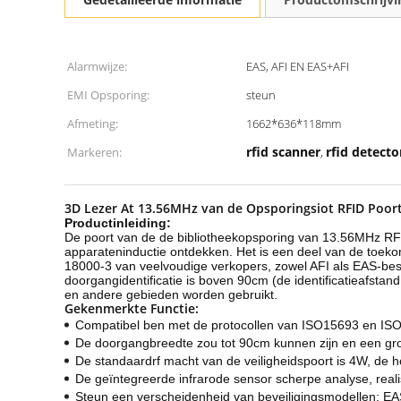
Alarmwijze:
EAS, AFI EN EAS+AFI
EMI Opsporing:
steun
Afmeting:
1662*636*118mm
rfid scanner
rfid detecto
Markeren:
,
3D Lezer At 13.56MHz van de Opsporingsiot RFID Poor
Productinleiding:
De poort van de de bibliotheekopsporing van 13.56MHz RFID
apparateninductie ontdekken. Het is een deel van de toek
18000-3 van veelvoudige verkopers, zowel AFI als EAS-besc
doorgangidentificatie is boven 90cm (de identificatieafstand 
en andere gebieden worden gebruikt.
Gekenmerkte Functie:
Compatibel ben met de protocollen van ISO15693 en IS
De doorgangbreedte zou tot 90cm kunnen zijn en een gr
De standaardrf macht van de veiligheidspoort is 4W, de 
De geïntegreerde infrarode sensor scherpe analyse, reali
Steun een verscheidenheid van beveiligingsmodellen: EA