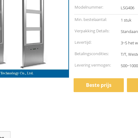
Modelnummer:
LSG406
Min. bestelaantal:
1 stuk
Verpakking Details:
Standaar
Levertijd:
3~5 het 
Betalingscondities:
T/T, West
Levering vermogen:
500~1000
Beste prijs
ng