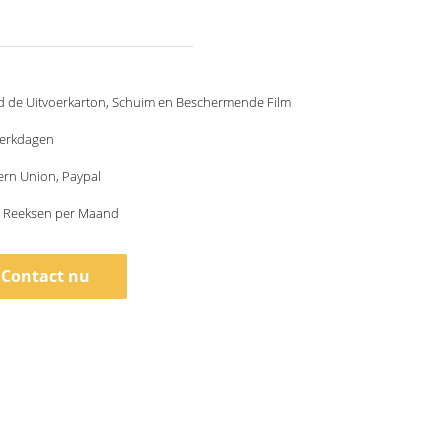
d de Uitvoerkarton, Schuim en Beschermende Film
werkdagen
ern Union, Paypal
 Reeksen per Maand
Contact nu