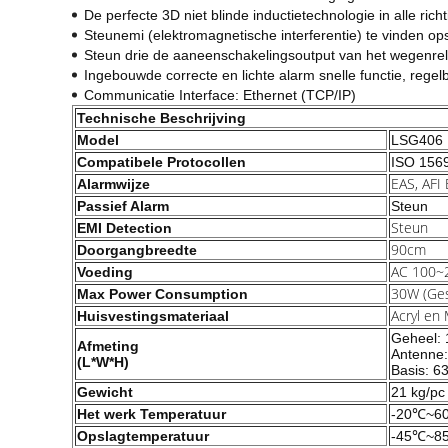
De perfecte 3D niet blinde inductietechnologie in alle rich
Steunemi (elektromagnetische interferentie) te vinden opspo
Steun drie de aaneenschakelingsoutput van het wegenre
Ingebouwde correcte en lichte alarm snelle functie, rege
Communicatie Interface: Ethernet (TCP/IP)
Technische Beschrijving
Model
LSG406
Compatibele Protocollen
ISO 156
EAS, AFI
Alarmwijze
Passief Alarm
Steun
Steun
EMI Detection
90cm
Doorgangbreedte
AC 100~
Voeding
30W (Ge
Max Power Consumption
Acryl en 
Huisvestingsmateriaal
Geheel:
Afmeting
Antenne
(L*W*H)
Basis: 
Gewicht
21 kg/pc
Het werk Temperatuur
-20℃~6
Opslagtemperatuur
-45℃~8