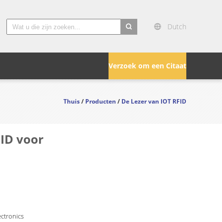
Dutch
search
Verzoek om een Citaat
Thuis
/
Producten
/
De Lezer van IOT RFID
FID voor
ctronics