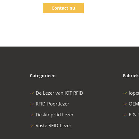
Library Management
van HF -
Contact nu
Beheer 
Categorieën
Fabriek
De Lezer van IOT RFID
lope
RFID-Poortlezer
OEM
Desktoprfid Lezer
R & 
Vaste RFID-Lezer