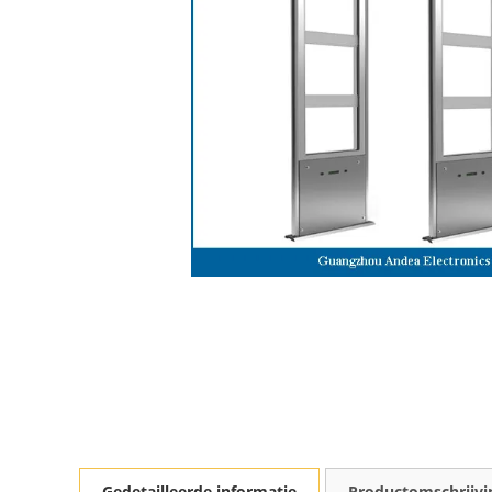
Gedetailleerde informatie
Productomschrijvi