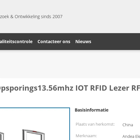
zoek & Ontwikkeling sinds 2007
liteitscontrole
Contacteer ons
Nieuws
Opsporings13.56mhz IOT RFID Lezer R
Basisinformatie
Plaats van herkomst:
China
Merknaam:
Andea Ele