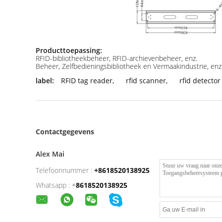
Producttoepassing:
RFID-bibliotheekbeheer, RFID-archievenbeheer, enz.
Beheer, Zelfbedieningsbibliotheek en Vermaakindustrie, enz
label:
RFID tag reader
,
rfid scanner
,
rfid detector
Contactgegevens
Alex Mai
Telefoonnummer :
+8618520138925
Whatsapp :
+
8618520138925