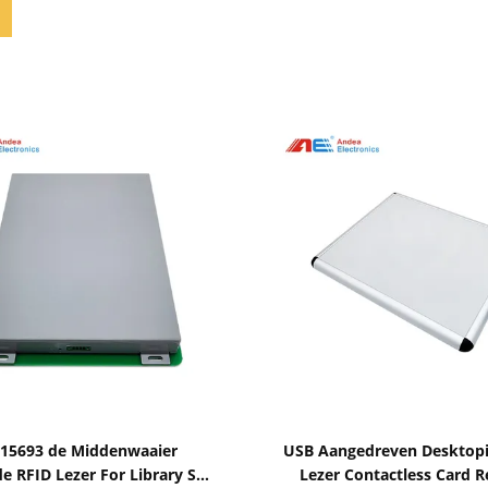
Toon details
Toon details
 15693 de Middenwaaier
USB Aangedreven Desktopi
e RFID Lezer For Library Self
Lezer Contactless Card 