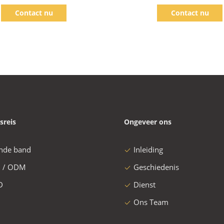
 de Dienstcontrole in uit het
Contact nu
Contact nu
van de Kioskrfid Bibliotheek
sreis
Ongeveer ons
nde band
Inleiding
 / ODM
Geschiedenis
D
Dienst
Ons Team