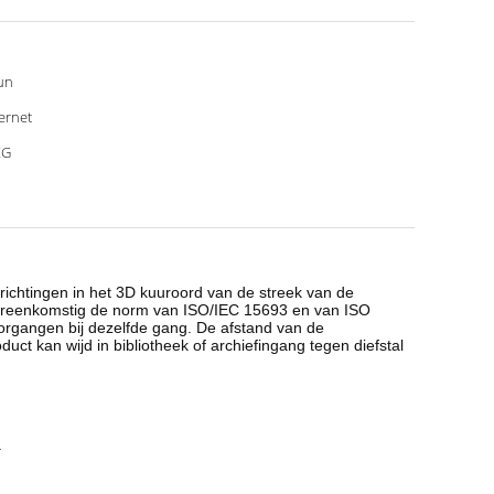
un
ernet
KG
richtingen in het 3D kuuroord van de streek van de
overeenkomstig de norm van ISO/IEC 15693 en van ISO
oorgangen bij dezelfde gang. De afstand van de
duct kan wijd in bibliotheek of archiefingang tegen diefstal
.