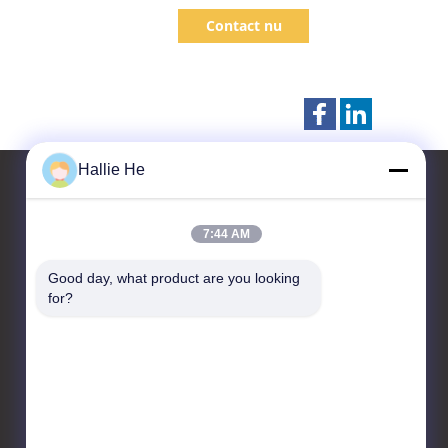
13.56Mhz in het Beheer van het
Contact nu
Bibliotheekboek
Hallie He
7:44 AM
Contacteer ons
Good day, what product are you looking 
Guangzhou Andea Electronics
for?
Technology Co., Ltd.
Kamer 1101, 1102, Gebouw
C2, Nr. 29, Bishanstraat,
Huangpu District,
Guangzhou, Guangdong,
China.