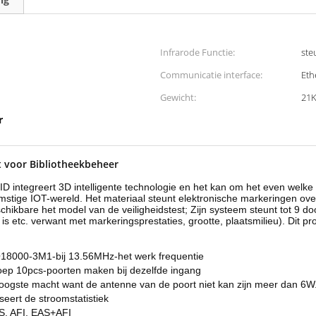
Infrarode Functie:
ste
Communicatie interface:
Eth
Gewicht:
21
r
t voor Bibliotheekbeheer
 integreert 3D intelligente technologie en het kan om het even welke 
omstige IOT-wereld. Het materiaal steunt elektronische markeringen 
hikbare het model van de veiligheidstest; Zijn systeem steunt tot 9 d
is etc. verwant met markeringsprestaties, grootte, plaatsmilieu). Dit pro
O18000-3M1-bij 13.56MHz-het werk frequentie
oep 10pcs-poorten maken bij dezelfde ingang
hoogste macht want de antenne van de poort niet kan zijn meer dan 6W
seert de stroomstatistiek
S, AFI, EAS+AFI