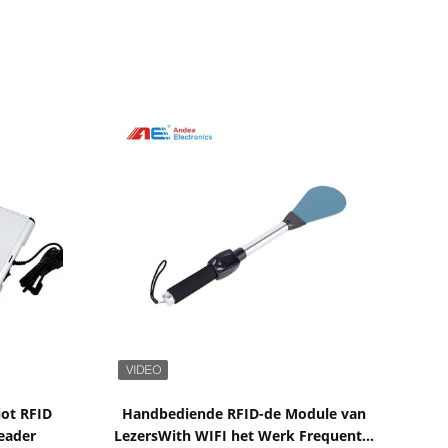
Toon details
ot RFID
Handbediende RFID-de Module van
Reader
LezersWith WIFI het Werk Frequentie