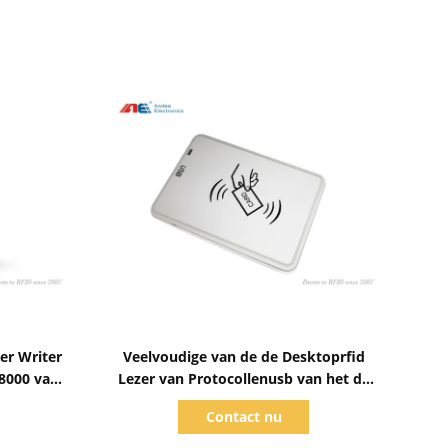
Toon details
er Writer
Veelvoudige van de de Desktoprfid
8000 van
Lezer van Protocollenusb van het de
Schrijverstoetsenbord de
Contact nu
Wedijveroutput UID