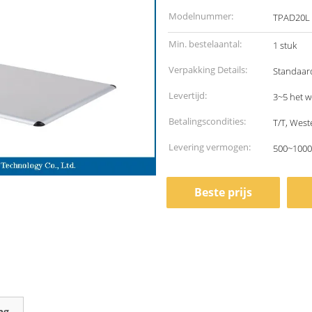
Modelnummer:
TPAD20L
Min. bestelaantal:
1 stuk
Verpakking Details:
Standaar
Levertijd:
3~5 het 
Betalingscondities:
T/T, West
Levering vermogen:
500~1000
Beste prijs
ng