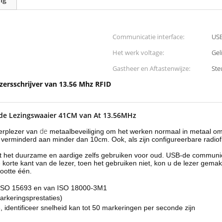
Communicatie interface:
US
Het werk voltage:
Gel
Gastheer en Aftastenwijze:
Ste
zersschrijver van 13.56 Mhz RFID
g de Lezingswaaier 41CM van At 13.56MHz
de
erplezer van
metaalbeveiliging om het werken normaal in metaal om
n verminderd aan minder dan 10cm. Ook, als zijn configureerbare radiof
het het duurzame en aardige zelfs gebruiken voor oud. USB-de communic
rte kant van de lezer, toen het gebruiken niet, kon u de lezer gemakke
rootte één.
n ISO 15693 en van ISO 18000-3M1
arkeringsprestaties)
 identificeer snelheid kan tot 50 markeringen per seconde zijn