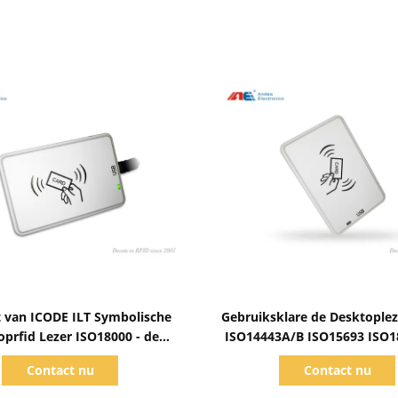
Toon details
Toon details
che
Gebruiksklare de Desktoplez
prfid Lezer ISO18000 - de
ISO14443A/B ISO15693 ISO1
rsschrijver van 3M3 RFID
NFC RFID - 3M3
Contact nu
Contact nu