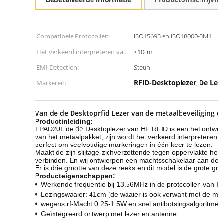
Compatibele Protocollen:
ISO15693 en ISO18000-3M1
Het verkeerd interpreteren van
≤10cm
Waaier:
EMI Detection:
Steun
RFID-Desktoplezer
De Le
Markeren:
,
Van de de Desktoprfid Lezer van de metaalbeveiligin
Productinleiding:
de
TPAD20L de
Desktoplezer van HF RFID is een het ontw
van het metaalpakket, zijn wordt het verkeerd interpretere
perfect om veelvoudige markeringen in één keer te lezen.
Maakt de zijn slijtage-zichverzettende tegen oppervlakte 
verbinden. En wij ontwierpen een machtsschakelaar aan de ko
Er is drie grootte van deze reeks en dit model is de grote g
Producteigenschappen:
Werkende frequentie bij 13.56MHz in
de protocollen va
Lezingswaaier: 41cm (de waaier is ook verwant met de m
wegens rf-Macht 0.25-1.5W en snel antibotsingsalgoritme,
Geïntegreerd ontwerp met lezer en antenne