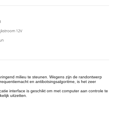
B
ijkstroom 12V
un
ringend milieu te steunen. Wegens zijn de randontwerp
requentiemacht en antibotsingsalgoritme, is het zeer
atie interface is geschikt om met computer aan controle te
lijk uitzetten.