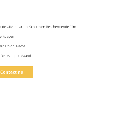
d de Uitvoerkarton, Schuim en Beschermende Film
werkdagen
ern Union, Paypal
 Reeksen per Maand
Contact nu