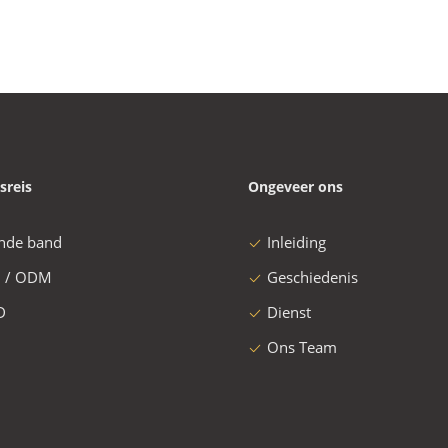
sreis
Ongeveer ons
nde band
Inleiding
 / ODM
Geschiedenis
D
Dienst
Ons Team