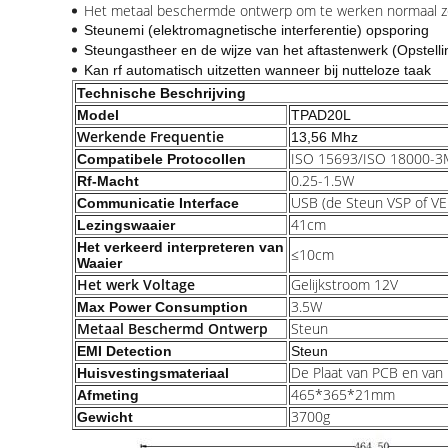
Het metaal beschermde ontwerp om te werken normaal zel
Steunemi (elektromagnetische interferentie) opsporing
Steungastheer en de wijze van het aftastenwerk (Opstelli
Kan rf automatisch uitzetten wanneer bij nutteloze taak
Technische Beschrijving
Model
TPAD20L
Werkende Frequentie
13,56 Mhz
ISO 15693/ISO 18000-
Compatibele Protocollen
0.25-1.5W
Rf-Macht
USB (de Steun VSP of V
Communicatie Interface
41cm
Lezingswaaier
Het verkeerd interpreteren van
≤10cm
Waaier
Het werk Voltage
Gelijkstroom 12V
3.5W
Max Power Consumption
Metaal Beschermd Ontwerp
Steun
EMI Detection
Steun
De Plaat van PCB en van
Huisvestingsmateriaal
465*365*21mm
Afmeting
3700g
Gewicht