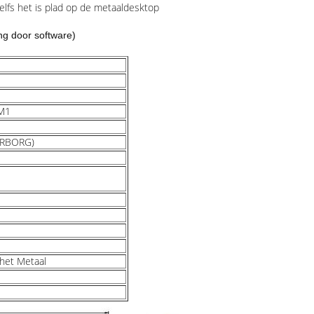
fs het is plad op de metaaldesktop
ng door software)
3M1
ERBORG)
 het Metaal