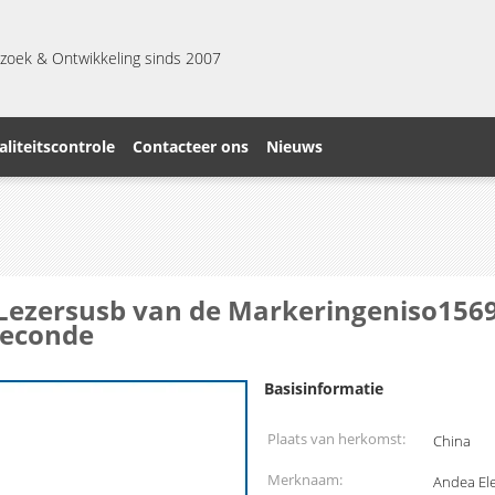
zoek & Ontwikkeling sinds 2007
liteitscontrole
Contacteer ons
Nieuws
 Lezersusb van de Markeringeniso1569
Seconde
Basisinformatie
Plaats van herkomst:
China
Merknaam:
Andea Ele