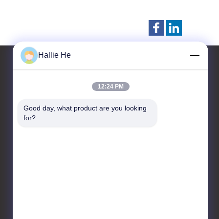
Hallie He
12:24 PM
Contacteer ons
Good day, what product are you looking 
Guangzhou Andea Electronics
for?
Technology Co., Ltd.
Kamer 1101, 1102, Gebouw
C2, Nr. 29, Bishanstraat,
Huangpu District,
Guangzhou, Guangdong,
China.
86--18819378907
marketing@gzandea.com