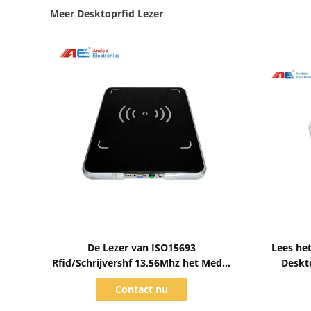
Meer Desktoprfid Lezer
Toon details
De Lezer van ISO15693
Lees het van ICODE ILT Symbolis
Rfid/Schrijvershf 13.56Mhz het Medio
Deskto
Werkstation van het Waaierpersoneel
Leze
Contact nu
voor Bibliotheekbeheersysteem