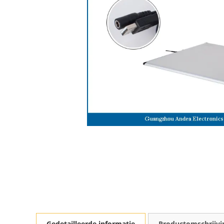
Gedetailleerde informatie
Productomschrijvi