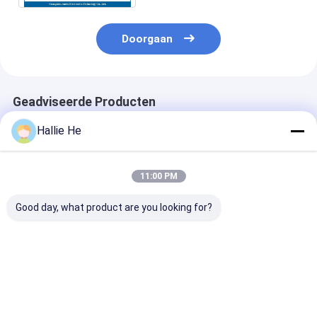
Doorgaan
Geadviseerde Producten
Hallie He
11:00 PM
Good day, what product are you looking for?
Low Power Standard
13.56Mhz RFID NFC
Nieuwe NFC S
RS232 13.56Mhz
Reader PCBA Board
Card Reader M
14443A Lezer en
HF module Voor NFC
USB RFID HF-l
schrijver RFID Smart
Reader module
Card Reader
Beste prijs
Beste prijs
Beste pri
Schrijver