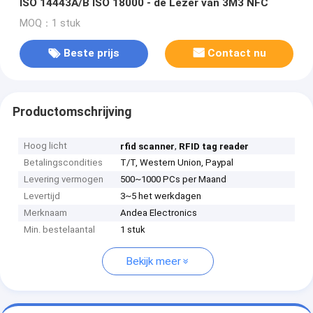
ISO 14443A/B ISO 18000 - de Lezer van 3M3 NFC
MOQ：1 stuk
Beste prijs
Contact nu
Productomschrijving
Hoog licht
,
rfid scanner
RFID tag reader
Betalingscondities
T/T, Western Union, Paypal
Levering vermogen
500~1000 PCs per Maand
Levertijd
3~5 het werkdagen
Merknaam
Andea Electronics
Min. bestelaantal
1 stuk
Bekijk meer