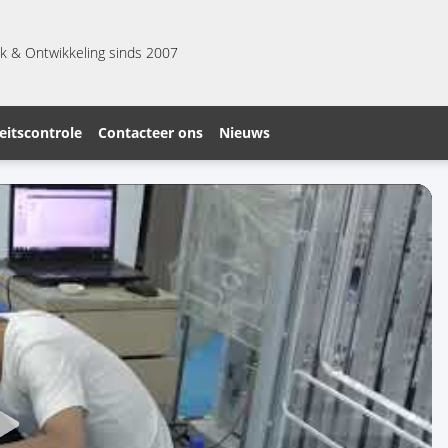
k & Ontwikkeling sinds 2007
eitscontrole
Contacteer ons
Nieuws