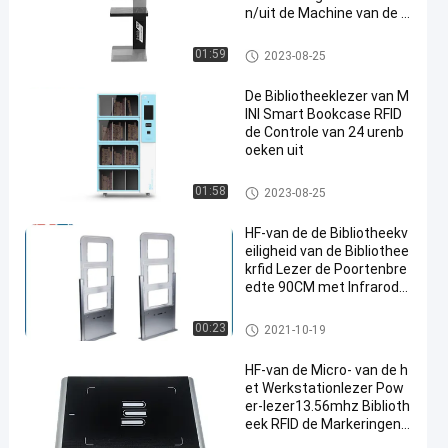
n/uit de Machine van de S
elf - servicekiosk
Bibliotheekrfid Lezer
01:59
2023-08-25
De Bibliotheeklezer van M
INI Smart Bookcase RFID
de Controle van 24 urenb
oeken uit
Bibliotheekrfid Lezer
01:58
2023-08-25
HF-van de de Bibliotheekv
eiligheid van de Bibliothee
krfid Lezer de Poortenbre
edte 90CM met Infrarode
Functie
Bibliotheekrfid Lezer
00:23
2021-10-19
HF-van de Micro- van de h
et Werkstationlezer Pow
er-lezer13.56mhz Biblioth
eek RFID de Markeringen v
an Can Identify Multiple