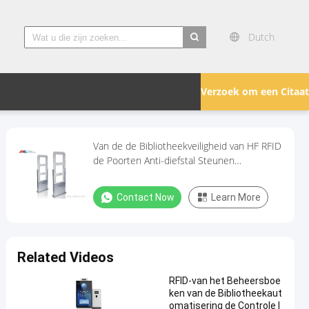
Dutch
search
Verzoek om een Citaat
Van de de Bibliotheekveiligheid van HF RFID
de Poorten Anti-diefstal Steunen
Geïntegreerde Camera met
Opsporingspoort
Contact Now
Learn More
Related Videos
RFID-van het Beheersboe
ken van de Bibliotheekaut
omatisering de Controle I