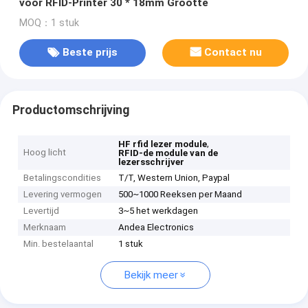
voor RFID-Printer 30 * 18mm Grootte
MOQ：1 stuk
Beste prijs
Contact nu
Productomschrijving
,
HF rfid lezer module
Hoog licht
RFID-de module van de
lezersschrijver
Betalingscondities
T/T, Western Union, Paypal
Levering vermogen
500~1000 Reeksen per Maand
Levertijd
3~5 het werkdagen
Merknaam
Andea Electronics
Min. bestelaantal
1 stuk
Bekijk meer