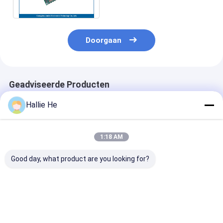
30 * 18mm Grootte
Doorgaan
Geadviseerde Producten
Hallie He
1:18 AM
Good day, what product are you looking for?
26 cm USB-interface
ISO15693
12V gelijkstro
Micro Power Mini
ISO14443A RFID Tag
van Micro- van
Embedded lezen /
Reader Module
Lezerspcb 13
schrijven NFC RFID-
Proximity Reader
RS232 Power-
lezermodule
Writer heeft snelle
lezerSmall HF
Beste prijs
Beste prijs
Beste pri
antibotsingsverwerkingsalgoritmen
het Niveau van